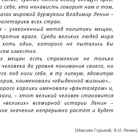
 себе, эта ненависть говорит нам о том,
лазах мировой буржуазии Владимир Ленин –
ролетариев всех стран.
а – узаконенный метод политики мещан,
против врага. Среди великих людей мира
я хоть один, которого не пытались бы
всем известно.
ех мещан есть стремление не только
человека до уровня понимания своего, но
го под ноги себе, в ту липкую, ядовитую
творив, наименовали «обыденной жизнью»…
торого карлики именовали «фантазёром» и,
вали, – этот великий человек становится
х «великих» всемирной истории Ленин –
ное значение непрерывно растёт и будет
(Максим Горький, В.И. Ленин)