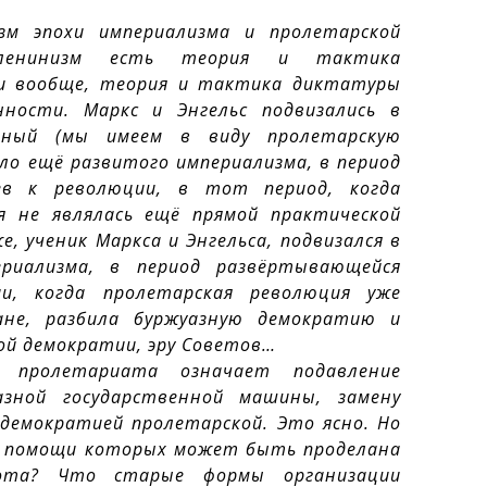
зм эпохи империализма и пролетарской
 ленинизм есть теория и тактика
и вообще, теория и тактика диктатуры
ности. Маркс и Энгельс подвизались в
нный (мы имеем в виду пролетарскую
ло ещё развитого империализма, в период
ев к революции, в тот период, когда
я не являлась ещё прямой практической
, ученик Маркса и Энгельса, подвизался в
ериализма, в период развёртывающейся
ии, когда пролетарская революция уже
ане, разбила буржуазную демократию и
ой демократии, эру Советов…
 пролетариата означает подавление
азной государственной машины, замену
демократией пролетарской. Это ясно. Но
ри помощи которых может быть проделана
бота? Что старые формы организации