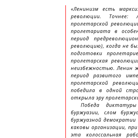
«Ленинизм есть маркси
революции. Точнее:
пролетарской революци
пролетариата в особен
период предреволюцио
революцию), когда не бы
подготовки пролетари
пролетарская революци
неизбежностью. Ленин же
период развитого имп
пролетарской революц
победила в одной стр
открыла эру пролетарск
Победа диктатуры
буржуазии, слом буржу
буржуазной демократии 
каковы организации, п
эта колоссальная ра