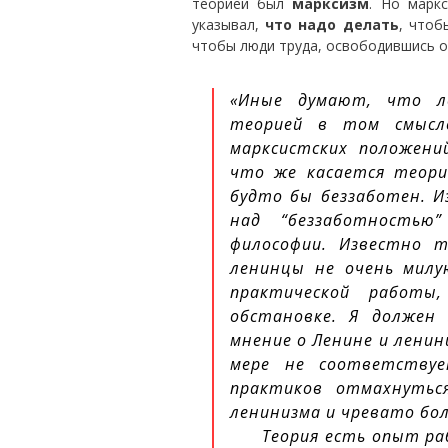
теорией был
марксизм
. Но марк
указывал,
что надо делать
, чтоб
чтобы люди труда, освободившись от
«Иные думают, что л
теорией в том смысл
марксистских положени
что же касается теори
будто бы беззаботен. И
над “беззаботностью
философии. Известно 
ленинцы не очень милу
практической работ
обстановке. Я должен
мнение о Ленине и ленин
мере не соответствуе
практиков отмахнутьс
ленинизма и чревато бо
Теория есть опыт ра