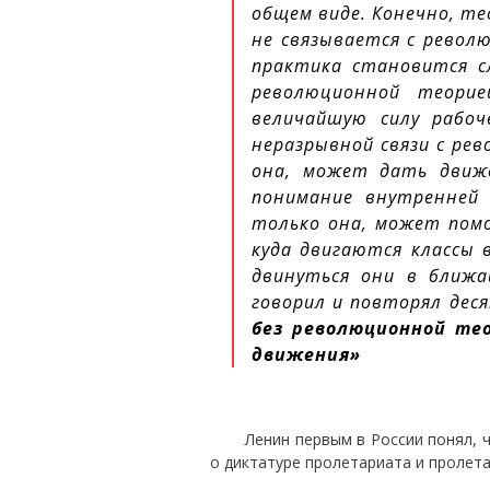
общем виде. Конечно, те
не связывается с револ
практика становится сл
революционной теори
величайшую силу рабоч
неразрывной связи с рев
она, может дать движе
понимание внутренней 
только она, может помо
куда двигаются классы 
двинуться они в ближа
говорил и повторял дес
без революционной те
движения»
Ленин первым в России понял, 
о диктатуре пролетариата и пролет