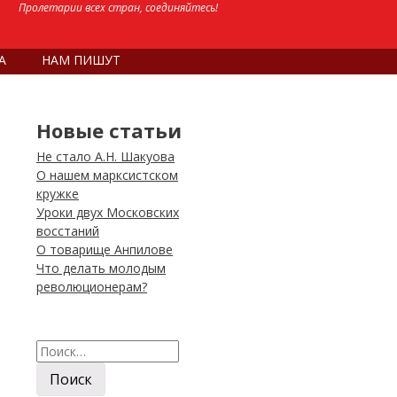
Пролетарии всех стран, соединяйтесь!
А
НАМ ПИШУТ
Новые статьи
Не стало А.Н. Шакуова
О нашем марксистском
кружке
Уроки двух Московских
восстаний
О товарище Анпилове
Что делать молодым
революционерам?
Найти: