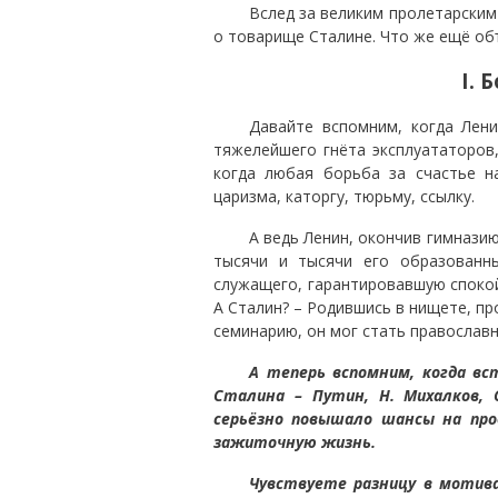
Вслед за великим пролетарским
о товарище Сталине. Что же ещё об
I. 
Давайте вспомним, когда Лен
тяжелейшего гнёта эксплуататоров,
когда любая борьба за счастье н
царизма, каторгу, тюрьму, ссылку.
А ведь Ленин, окончив гимназию
тысячи и тысячи его образованны
служащего, гарантировавшую спокой
А Сталин? – Родившись в нищете, п
семинарию, он мог стать православ
А теперь вспомним, когда вс
Сталина – Путин, Н. Михалков, 
серьёзно повышало шансы на про
зажиточную жизнь.
Чувствуете разницу в мотива