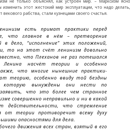
сизм не только объяснял, как устроен мир. – Марксизм ясн
ы изменить этот жестокий мир эксплуатации, что надо делать
 векового рабства, стали кузнецами своего счастья.
енинизм есть примат практики перед
е, что главное в нём – претворение
й в дело, “исполнение” этих положений,
и, то на этот счёт ленинизм довольно
звестно, что Плеханов не раз потешался
” Ленина насчёт теории и особенно
также, что многие нынешние практики-
ют теорию, особенно ввиду той бездны
ы, которую вынуждены они нести по
 заявить, что это более чем странное
изме совершенно неправильно и ни в какой
т действительности, что стремление
я от теории противоречит всему духу
льшими опасностями для дела.
бочего движения всех стран, взятый в его