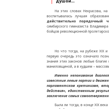
душой…
На этих словах Некрасова, н
воспитывалась лучшая образован
действительно порядочный 
симбирского гимназиста Владимира
бойцов революционной пролетарско
Но что тогда, на рубеже XIX 
первую очередь это означало позн
знания этих законов любые благие
маниловщиной, а в худшем – массо
Именно непонимание диалект
известные левые партии и движени
парламентском кретинизме, вто
действия», единственным резуль
заключение самых самоотверженн
Была ли тогда, в конце XIX век