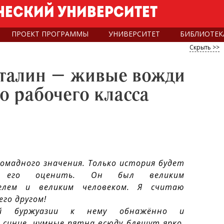
еский университет
ПРОЕКТ ПРОГРАММЫ
УНИВЕРСИТЕТ
БИБЛИОТЕК
Скрыть >>
талин – живые вожди
о рабочего класса
омадного значения. Только история будет
ь его оценить. Он был великим
елем и великим человеком. Я считаю
его другом!
ой буржуазии к нему обнажённо и
 синие, чумные пятна всюду блещут ярко.