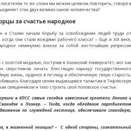
 писателем те же слова мы можем целиком повторить, говоря 
ъединяет этих двух великих сынов человечества?
Борцы за счастье народное
ин и Сталин начали борьбу за освобождение людей труда о
 когда они стали вождями рабочего класса? – Ещё в XIX веке
ародное неминуемо влекла за собой жесточайшие репресси
 с золотой медалью, поступив в Казанский Университет, мог ка
х сверстников начать блестящую карьеру государственног
ную жизнь, орденок в петлицу и обеспеченную тихую старость
робившись благодаря своим выдающимся талантам в Тифлисску
ным священником и тихо строить своё поповское счастье.
тупили в КПСС самые сегодня известные хулители Ленина 
Сванидзе и Познер. – Тогда, когда обладание партбилето
движение по служебной лестнице, обеспечивало спокойную
х, в жизненной позиции? – С одной стороны, сознательны