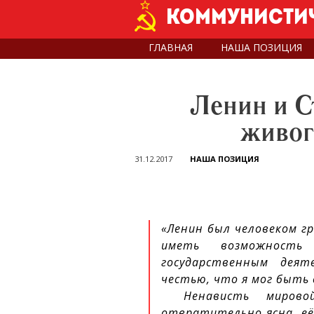
Skip
Коммунистич
to
main
ГЛАВНАЯ
НАША ПОЗИЦИЯ
content
Ленин и С
живог
31.12.2017
НАША ПОЗИЦИЯ
«Ленин был человеком гр
иметь возможност
государственным деят
честью, что я мог быть 
Ненависть миров
отвратительно ясна, её