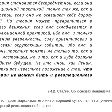
ория становится беспредметной, если она
юционной практикой, точно так же, как и
епой, если она не освещает себе дорогу
ей. Но теория может превратиться в
его движения, если она складывается в
олюционной практикой, ибо она, и только
нию уверенность, силу ориентировки и
связи окружающих событий, ибо она, и
чь практике понять не только то, как и
в настоящем, но и то, как и куда должны
йшем будущем. Не кто иной, как Ленин,
ятки раз известное положение о том,
что
ории не может быть и революционного
(И.В. Сталин. Об основах ленинизма)
что ядром марксизма, его животворящей сутью является учени
арской революционной партии.