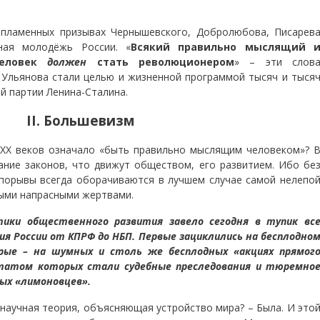
а пламенных призывах Чернышевского, Добролюбова, Писарев
ная молодёжь России. «
Всякий правильно мыслящий 
человек
должен
стать революционером
» – эти слов
 Ульянова стали целью и жизненной программой тысяч и тыся
й партии Ленина-Сталина.
II. Большевизм
и ХХ веков означало «быть правильно мыслящим человеком»? 
ание законов, что движут обществом, его развитием. Ибо бе
 порывы всегда оборачиваются в лучшем случае самой нелепо
выми напрасными жертвами.
ики общественного развития завело сегодня в тупик вс
я России от КПРФ до НБП. Первые зациклились на бесплодно
рые – на шумных и столь же бесплодных «акциях прямог
татом которых стали судебные преследования и тюремно
ых «лимоновцев».
а научная теория, объясняющая устройство мира? – Была. И это