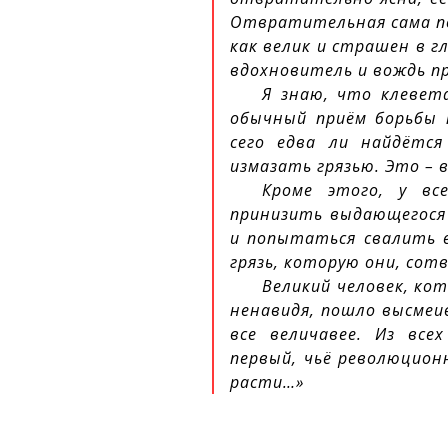
Отвратительная сама по
как велик и страшен в г
вдохновитель и вождь п
Я знаю, что клевет
обычный приём борьбы 
сего едва ли найдётс
измазать грязью. Это – 
Кроме этого, у вс
принизить выдающегося 
и попытаться свалить е
грязь, которую они, со
Великий человек, ко
ненавидя, пошло высмеи
все величавее. Из все
первый, чьё революцион
расти…»