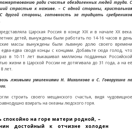
опожертвованию ради счастья обездоленных людей труда. 
вший страстью к наживе. – С одной стороны, кристальна
С другой стороны, готовность за тридцать сребренико
.
редставляла Царская Россия в конце XIX и в начале ХХ века
етних детей, вынуждены были работать по 14-16 часов в ден
нские массы вынуждены были львиную долю своего времен
 едва-едва сводя концы с концами. Добавьте сюда голод, чт
раз в 10-11 лет выкашивал миллионы подданных Российско
ью жизни в Царской России не дотягивала до 31 года, а на е
18 лет.
возь лживыми умилениями Н. Михалкова и С. Говорухина п
ии.
огли строить своего мещанского счастья, видя чудовищно
равнодушно взирать на океаны людского горя.
 спокойно на горе матери родной, –
нин достойный к отчизне холоден