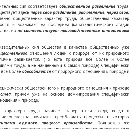
ительных сил соответствует
общественное разделение
труда
ествует здесь
через своё разделение
,
расчленение, через своё
венно общественный характер труда, общественный характе
хотя и возникает на последней (капиталистической) стади
ства, но
не соответствует производственным отношения
изводительных сил общества в качестве общественных уж
бщественного
отношения людей к природе от их природног
личие развивается. (То есть природа всё более и боле
диями труда, а не найденными в самой природе) Специфическ
 всё более
обособляется
от природного отношения к природе 
специфически общественного и природного отношения к природ
нства
, причём уже на основе доминирования специфическ
ношения к природе.
о характера труда начинает завершаться тогда, когда 
 человечества начинают преобладать процессы, в которы
ментами
единого
процесса производства
. Полностью ж
тера производства заканчивается тогда, когда произведённы