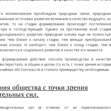
го возникновения преобладали природные связи, природны
циальные источники развития возникали в качестве ведущего, н
вития, то на стадии формирования происходит постепенно
тора в господствующий. Однако на протяжении всей стади
досоциального развития природная основа ещё не полность
ием. Чем ближе к началу стадии, тем меньше преобразован
нная основа. И наоборот, чем ближе к концу стадии, тем 
включается в социальное развитие в качестве его момента.
 формирования действие способа производства в качеств
а перестало, в общем и целом (то есть с точки зрения истори
случайных обстоятельств и сталопо преимуществу необходимым.
ия общества с точки зрения
тельных сил.
зводительных сил (в отличие от их первоначальног