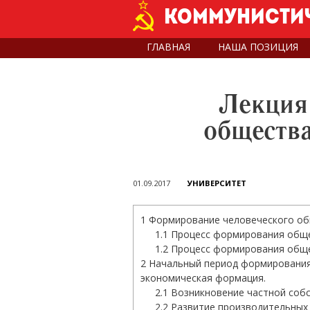
Skip
Коммунистич
to
main
ГЛАВНАЯ
НАША ПОЗИЦИЯ
content
Лекция
общества
01.09.2017
УНИВЕРСИТЕТ
1
Формирование человеческого о
1.1
Процесс формирования общес
1.2
Процесс формирования общес
2
Начальный период формирования
экономическая формация.
2.1
Возникновение частной собс
2.2
Развитие производительных 