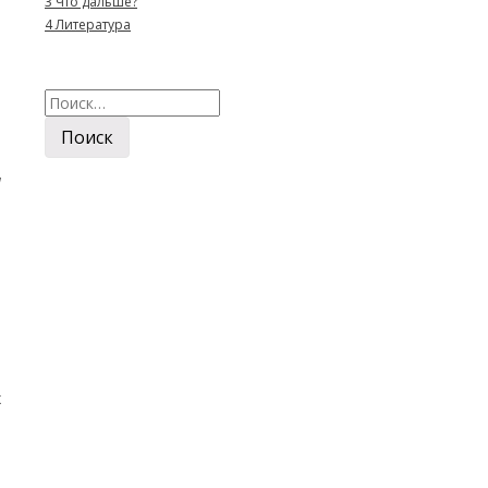
3
Что дальше?
4
Литература
я
о
е
Найти:
а
я
о
е
а
е
м
х
а
е