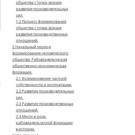
общества с точки зрения
развития производительных
сил.
1.2
Процесс формирования
общества с точки зрения
развития производственных
отношений.
2
Начальный период
формирования человеческого
общества. Рабовладельческая
а
общественно-экономическая
формация.
2.1
Возникновение частной
х
собственности и эксплуатации.
а
2.2
Развитие производительных
сил.
2.3
Развитие производственных
й
отношений.
2.4
Место и роль
рабовладельческой формации
м
в истории.
-