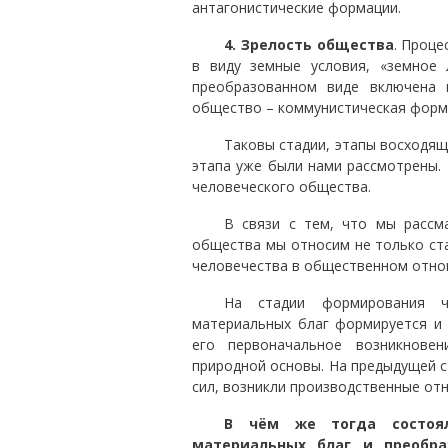
антагонистические формации.
4. Зрелость общества
. Проце
в виду земные условия, «земное 
преобразованном виде включена 
общество – коммунистическая форм
Таковы стадии, этапы восходящ
этапа уже были нами рассмотрены. 
человеческого общества.
В связи с тем, что мы рассм
общества мы относим не только ста
человечества в общественном отно
На стадии формирования ч
материальных благ формируется и 
его первоначальное возникнов
природной основы. На предыдущей с
сил, возникли производственные от
В чём же тогда состоял
материальных благ и преобра