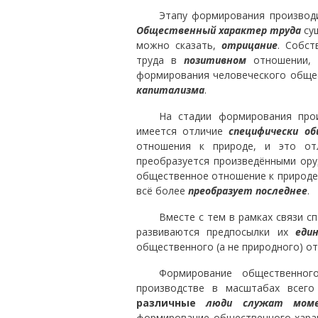
Этапу формирования производ
Общественный характер труда
сущ
можно сказать,
отрицание
. Собст
труда в
позитивном
отношении, 
формирования человеческого обще
капитализма
.
На стадии формирования про
имеется отличие
специфически о
отношения к природе, и это от
преобразуется произведёнными ору
общественное отношение к природе
всё более
преобразует последнее
.
Вместе с тем в рамках связи 
развиваются предпосылки их
еди
общественного (а не природного) от
Формирование общественног
производстве в масштабах всего
различные
люди
служат мо
формирование общественного харак