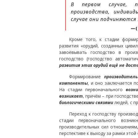
В первом случае, п
производства, индиви
случае они подчиняются
Кроме того, к стадии форми
развития «орудий, созданных цивил
завоёвывать господство в произ
господство (господство автомат
развития этих орудий ещё не дост
Формирование
производител
компоненты
, и оно заключается 
На стадии первоначального
возн
возникает
, причём – при господст
биологическими связями
людей, с п
Переход к господству производ
стадии первоначального возн
производительных сил отношениям
перспективе к выходу за рамки этой 