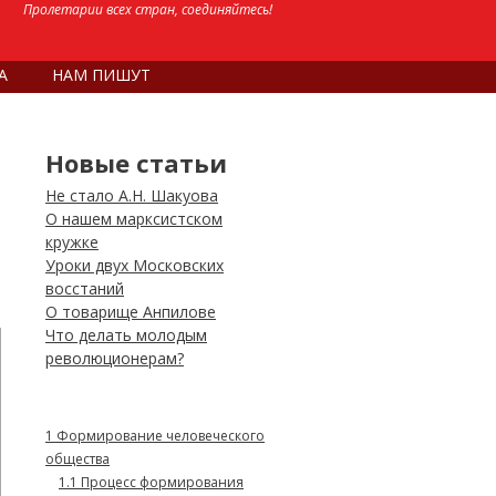
Пролетарии всех стран, соединяйтесь!
А
НАМ ПИШУТ
Новые статьи
Не стало А.Н. Шакуова
О нашем марксистском
кружке
Уроки двух Московских
восстаний
О товарище Анпилове
Что делать молодым
революционерам?
1
Формирование человеческого
общества
1.1
Процесс формирования