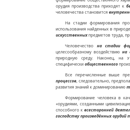
орудия производства приходят к
б
человечества становится
внутренн
На стадии формирования про
использования найденных в природ
искусственных
предметов труда, пр
Человечество
на стадии фор
целесообразному воздействию
на 
природную среду. Наконец, на 
специфически
общественного
прои
Все перечисленные выше пр
процессов
, следовательно, предпол
развития знаний к доминированию
т
Формирование человека в кач
«орудиями, созданными цивилизацие
способного к
всесторонней деятел
господству произведённых орудий 