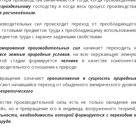
езраздельному
господству и когда весь процесс производств
е расчленённым.
изводительных сил происходит переход от преобладающег
е готовыми предметов труда к преобладающему использовани
едметов труда с заранее заданными свойствами.
мирования производительных сил
начинает переходить 
все земные природные условия
, на всю окружающую земну
этой стадии формируется
человек
в качестве компонент
зводительного отношения к природе.
евращения означают
проникновение в сущность природны
агают начавшийся переход от обыденного эмпирического уровн
еоретического
.
естве производительной силы есть не только овладение и
й», но и превращение его в индивида, вооруженного теорией
ьности, необходимость которой формируется с переходом 
труда
.