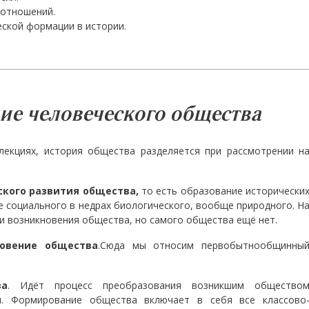
 отношений.
ской формации в истории.
е человеческого общества
лекциях, история общества разделяется при рассмотрении н
ского развития общества,
то есть образование исторически
 социального в недрах биологического, вообще природного. Н
и возникновения общества, но самого общества ещё нет.
новение общества
.Сюда мы относим первобытнообщинны
ва
. Идёт процесс преобразования возникшим общество
ы. Формирование общества включает в себя все классово