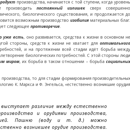
продукт
производства, начинается с той ступени, когда уровен
ет производить
постоянный излишек
сверх совершенн
ического, биологического существования, и продолжается д
ановится возможным производство
изобилия
материальных благ
вует следующее
противоречие
.
о уже есть
, оно развивается, средства к жизни в основном н
ругой стороны, средств к жизни не хватает для
оптимальног
требностей, и на протяжении всей стадии идёт борьба межд
овлетворение биологических потребностей. С этой стороны люд
ым миром
, их борьба в таком отношении – борьба
социальны
а, производства, то для стадии формирования производительны
логию К. Маркса и Ф. Энгельса, «естественно возникшие оруди
– выступает различие между естественно
роизводства и орудиями производства,
ацией. Пашню (воду и т. д.) можно
ственно возникшее орудие производства.