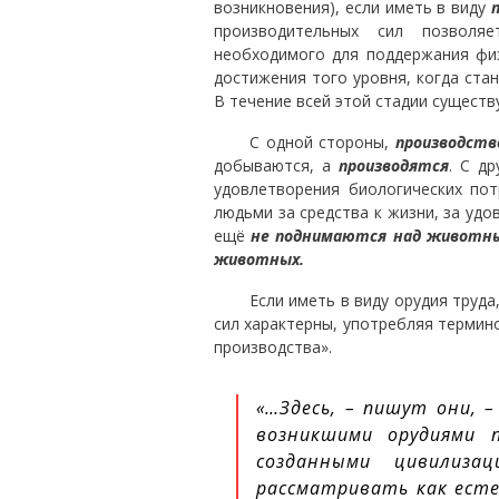
возникновения), если иметь в виду
производительных сил позволя
необходимого для поддержания физ
достижения того уровня, когда ст
В течение всей этой стадии сущест
С одной стороны,
производств
добываются, а
производятся
. С д
удовлетворения биологических по
людьми за средства к жизни, за уд
ещё
не поднимаются над животн
животных.
Если иметь в виду орудия труд
сил характерны, употребляя термино
производства».
«…Здесь, – пишут они, 
возникшими орудиями п
созданными цивилиз
рассматривать как есте