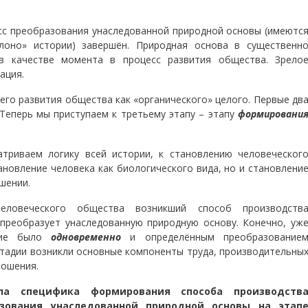
сс преобразования унаследованной природной основы (имеютс
лоно» истории) завершён. Природная основа в существенн
в качестве момента в процесс развития общества. Зрело
ация.
его развития общества как «органического» целого. Первые дв
Теперь мы приступаем к третьему этапу – этапу
формировани
атриваем логику всей истории, к становлению человеческог
новление человека как биологического вида, но и становлени
шении.
еловеческого общества возникший способ производств
преобразует унаследованную природную основу. Конечно, уж
ение было
одновременно
и определённым преобразование
тадии возникли основные компоненты труда, производительны
ношения.
а специфика формирования способа производств
зования унаследованной природной основы на этап