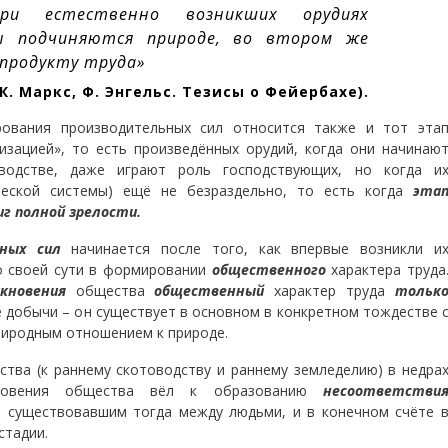
ри естественно возникших орудиях
ды подчиняются природе, во втором же
 продукту труда»
(К. Маркс, Ф. Энгельс. Тезисы о Фейербахе).
рования производительных сил относится также и тот эта
изацией», то есть произведённых орудий, когда они начинаю
водстве, даже играют роль господствующих, но когда и
ической системы) ещё не безраздельно, то есть когда
эта
иг полной зрелости.
ьных сил
начинается после того, как впервые возникли и
по своей сути в формировании
общественного
характера труда
икновения
общества
общественный
характер труда
тольк
ве добычи – он существует в основном в конкретном тождестве 
риродным отношением к природе.
ства (к раннему скотоводству и раннему земледелию) в недра
икновения общества вёл к образованию
несоответстви
, существовавшим тогда между людьми, и в конечном счёте 
стадии.