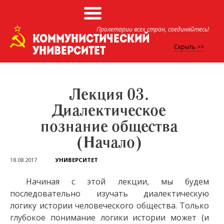
Skip
Пролетарии всех стран, соединяйтесь!
Коммунистический
to
Скрыть >>
университет
main
content
Лекция 03.
Диалектическое
познание общества
(Начало)
18.08.2017
УНИВЕРСИТЕТ
Начиная с этой лекции, мы будем
последовательно изучать диалектическую
логику истории человеческого общества. Только
глубокое понимание логики истории может (и