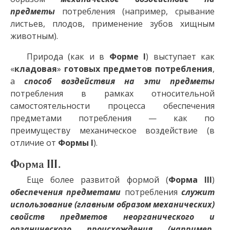
предметы
потребления (например, срывание
листьев, плодов, применение зубов хищным
животным).
Природа (как и в
Форме I
) выступает как
«
кладовая
»
готовых предметов потребления
,
а
способ воздействия на эти предметы
потребления в рамках относительной
самостоятельности процесса обеспечения
предметами потребления — как по
преимуществу механическое воздействие (в
отличие от
Формы I
).
Форма III.
Еще более развитой формой (
Форма III
)
обеспечения предметами
потребления
служит
использование (главным образом механических)
свойств предметов неорганического и
органического происхождения (например,