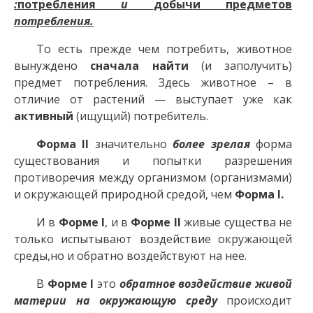
:
потребления
и
добычи предметов
потребления.
То есть прежде чем потребить, животное
вынуждено
сначала найти
(и заполучить)
предмет потребления. Здесь животное – в
отличие от растений — выступает уже как
активный
(ищущий) потребитель.
Форма II
значительно
более зрелая
форма
существования и попытки разрешения
противоречия между организмом (организмами)
и окружающей природной средой, чем
Форма I.
И в
Форме I
, и в
Форме II
живые существа не
только испытывают воздействие окружающей
среды,но и обратно воздействуют на нее.
В
Форме I
это
обратное воздействие живой
материи на окружающую среду
происходит